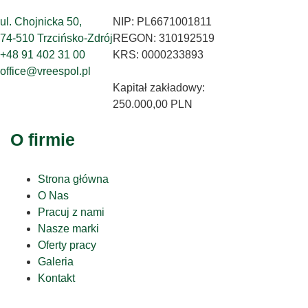
ul. Chojnicka 50,
NIP: PL6671001811
74-510 Trzcińsko-Zdrój
REGON: 310192519
+48 91 402 31 00
KRS: 0000233893
office@vreespol.pl
Kapitał zakładowy:
250.000,00 PLN
O firmie
Strona główna
O Nas
Pracuj z nami
Nasze marki
Oferty pracy
Galeria
Kontakt