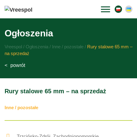
Przejdź
do
Ogłoszenia
treści
Vreespol
/
Ogłoszenia
/
Inne / pozostałe
/
Rury stalowe 65 mm –
na sprzedaż
powrót
Rury stalowe 65 mm – na sprzedaż
Inne / pozostałe
Trzcińsko-Zdrój, Zachodniopomorskie