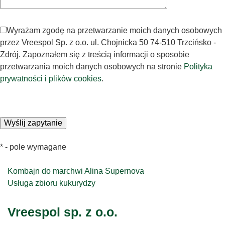
Wyrażam zgodę na przetwarzanie moich danych osobowych
przez Vreespol Sp. z o.o. ul. Chojnicka 50 74-510 Trzcińsko -
Zdrój. Zapoznałem się z treścią informacji o sposobie
przetwarzania moich danych osobowych na stronie
Polityka
prywatności i plików cookies
.
* - pole wymagane
Nawigacja
Kombajn do marchwi Alina Supernova
Usługa zbioru kukurydzy
wpisu
Vreespol sp. z o.o.