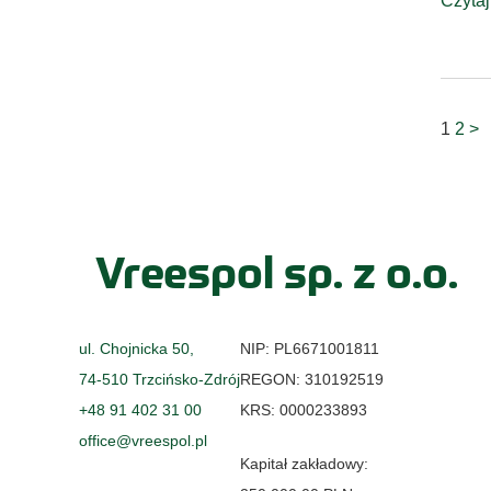
Czytaj
1
2
>
Vreespol sp. z o.o.
ul. Chojnicka 50,
NIP: PL6671001811
74-510 Trzcińsko-Zdrój
REGON: 310192519
+48 91 402 31 00
KRS: 0000233893
office@vreespol.pl
Kapitał zakładowy: