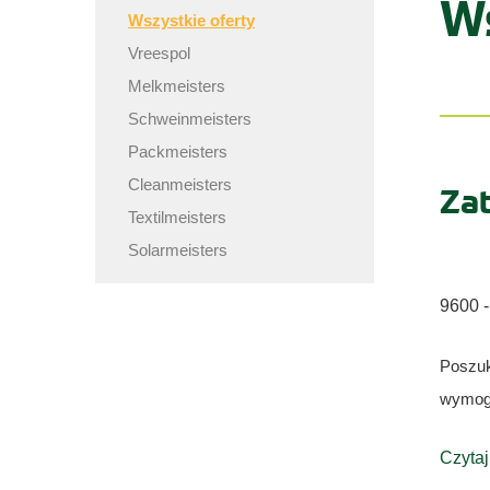
Ws
Wszystkie oferty
Vreespol
Melkmeisters
Schweinmeisters
Packmeisters
Cleanmeisters
Za
Textilmeisters
Solarmeisters
9600 -
Poszu
wymoga
Czytaj