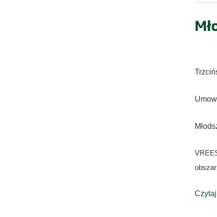
Mło
Trzciń
Umowa
Młodsz
VREESP
obszar
Czytaj