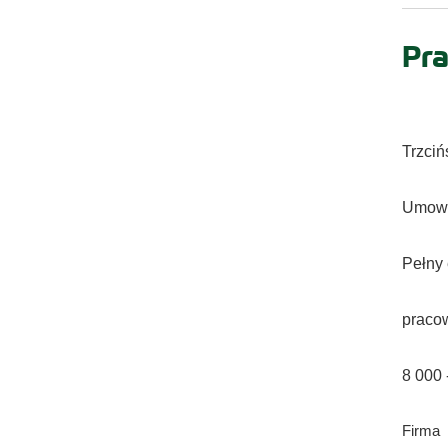
Pra
Trzciń
Umowa
Pełny 
praco
8 000 -
Firma