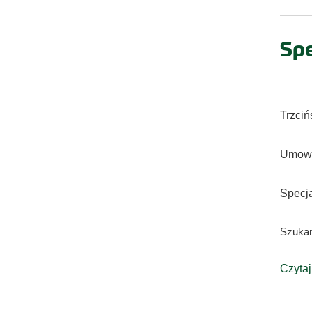
Spe
Trzciń
Umowa
Specja
Szukam
Czytaj