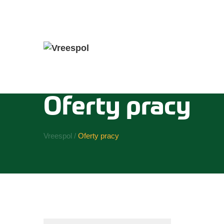
Przejdź
do
Oferty pracy
treści
Vreespol
/
Oferty pracy