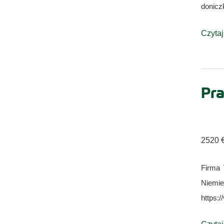
donicz
Czytaj
Pra
2520 €
Firma 
Niemi
https: