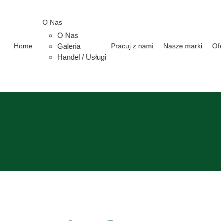
O Nas
O Nas
Home
Galeria
Pracuj z nami
Nasze marki
Of
Handel / Usługi