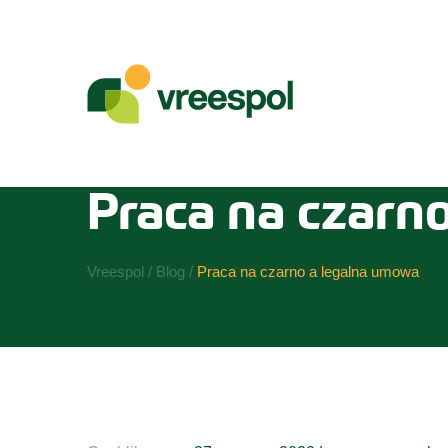
Przejdź
do
Praca na czarn
treści
Vreespol
/
Blog
/
Praca na czarno a legalna umowa