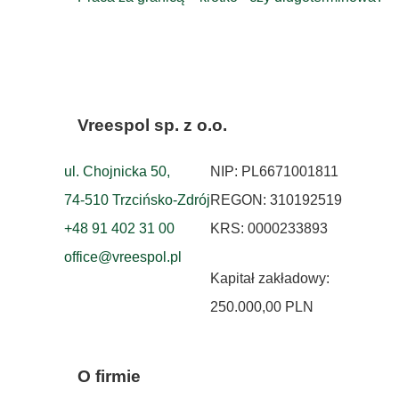
wpisu
Vreespol sp. z o.o.
ul. Chojnicka 50,
NIP: PL6671001811
74-510 Trzcińsko-Zdrój
REGON: 310192519
+48 91 402 31 00
KRS: 0000233893
office@vreespol.pl
Kapitał zakładowy:
250.000,00 PLN
O firmie